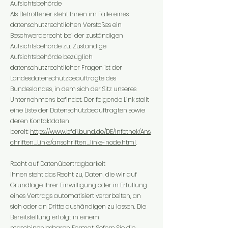
Aufsichtsbehörde
Als Betroffener steht Ihnen im Falle eines
datenschutzrechtlichen Verstoßes ein
Beschwerderecht bei der zuständigen
Aufsichtsbehörde zu. Zuständige
Aufsichtsbehörde bezüglich
datenschutzrechtlicher Fragen ist der
Landesdatenschutzbeauftragte des
Bundeslandes, in dem sich der Sitz unseres
Unternehmens befindet. Der folgende Link stellt
eine Liste der Datenschutzbeauftragten sowie
deren Kontaktdaten
bereit:
https://www.bfdi.bund.de/DE/Infothek/Ans
chriften_Links/anschriften_links-node.html
.
Recht auf Datenübertragbarkeit
Ihnen steht das Recht zu, Daten, die wir auf
Grundlage Ihrer Einwilligung oder in Erfüllung
eines Vertrags automatisiert verarbeiten, an
sich oder an Dritte aushändigen zu lassen. Die
Bereitstellung erfolgt in einem
maschinenlesbaren Format. Sofern Sie die