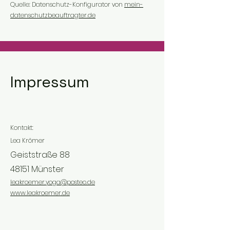
Quelle: Datenschutz-Konfigurator von
mein-
datenschutzbeauftragter.de
Impressum
Kontakt:
Lea Krömer
Geiststraße 88
48151 Münster
leakroemer.yoga@posteo.de
www.leakroemer.de