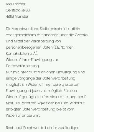
Lea Krömer
Geiststraße 88
48151 Münster
Die verantwortliche Stelle entscheidet allein
oder gemeinsam mit anderen über die Zwecke
und Mittel der Verarbeitung von
personenbezogenen Daten (z.B. Namen,
Kontaktdaten o. Ä.).
Widerruf Ihrer Einwilligung zur
Datenverarbeitung
Nur mit Ihrer ausdrücklichen Einwilligung sind
einige Vorgänge der Datenverarbeitung
möglich. Ein Widerruf Ihrer bereits erteilten
Einwilligung ist jederzeit möglich. Für den
Widerruf genügt eine formlose Mitteilung per E-
Mail. Die Rechtmäßigkeit der bis zum Widerruf
erfolgten Datenverarbeitung bleibt vom
Widerruf unberührt.
Recht auf Beschwerde bei der zuständigen