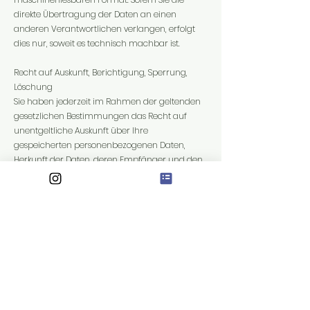
direkte Übertragung der Daten an einen
anderen Verantwortlichen verlangen, erfolgt
dies nur, soweit es technisch machbar ist.
Recht auf Auskunft, Berichtigung, Sperrung,
Löschung
Sie haben jederzeit im Rahmen der geltenden
gesetzlichen Bestimmungen das Recht auf
unentgeltliche Auskunft über Ihre
gespeicherten personenbezogenen Daten,
Herkunft der Daten, deren Empfänger und den
Zweck der Datenverarbeitung und ggf. ein
Recht auf Berichtigung, Sperrung oder
Löschung dieser Daten. Diesbezüglich und auch
zu weiteren Fragen zum Thema
personenbezogene Daten können Sie sich
jederzeit über die im Impressum aufgeführten
Kontaktmöglichkeiten an uns wenden.
SSL- bzw. TLS-Verschlüsselung
Aus Sicherheitsgründen und zum Schutz der